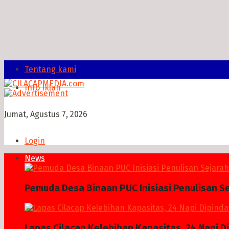
Tentang kami
Info Iklan
Jumat, Agustus 7, 2026
Login
News
Pemuda Desa Binaan PUC Inisiasi Penulisan S
Lapas Cilacap Kelebihan Kapasitas, 24 Napi