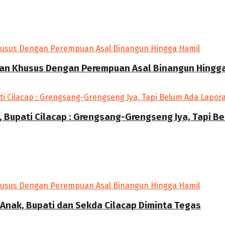
gan Khusus Dengan Perempuan Asal Binangun Hingg
 Bupati Cilacap : Grengsang-Grengseng Iya, Tapi B
Anak, Bupati dan Sekda Cilacap Diminta Tegas