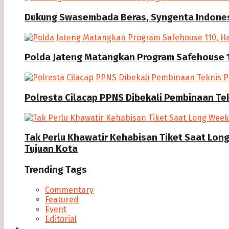
Dukung Swasembada Beras, Syngenta Indonesi
Polda Jateng Matangkan Program Safehouse 1
Polresta Cilacap PPNS Dibekali Pembinaan Te
Tak Perlu Khawatir Kehabisan Tiket Saat Lon
Tujuan Kota
Trending Tags
Commentary
Featured
Event
Editorial
Seputar Cilacap