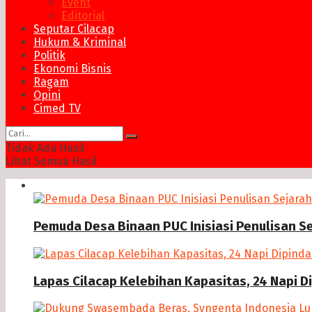
Event
Editorial
Seputar Cilacap
Hukum & Kriminal
Politik
Ekonomi Bisnis
Ragam
Opini
Cimed TV
Tidak Ada Hasil
Lihat Semua Hasil
News
Pemuda Desa Binaan PUC Inisiasi Penulisan S
Lapas Cilacap Kelebihan Kapasitas, 24 Napi