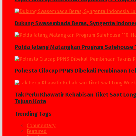
Dukung Swasembada Beras, Syngenta Indonesi
Polda Jateng Matangkan Program Safehouse 1
Polresta Cilacap PPNS Dibekali Pembinaan Te
Tak Perlu Khawatir Kehabisan Tiket Saat Lon
Tujuan Kota
Trending Tags
Commentary
Featured