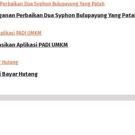
nganan Perbaikan Dua Syphon Bulupayung Yang Pata
sasikan Aplikasi PADI UMKM
i Bayar Hutang