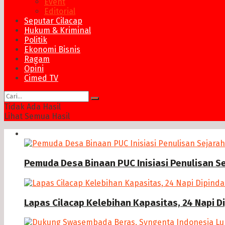
Event
Editorial
Seputar Cilacap
Hukum & Kriminal
Politik
Ekonomi Bisnis
Ragam
Opini
Cimed TV
Tidak Ada Hasil
Lihat Semua Hasil
News
Pemuda Desa Binaan PUC Inisiasi Penulisan S
Lapas Cilacap Kelebihan Kapasitas, 24 Napi