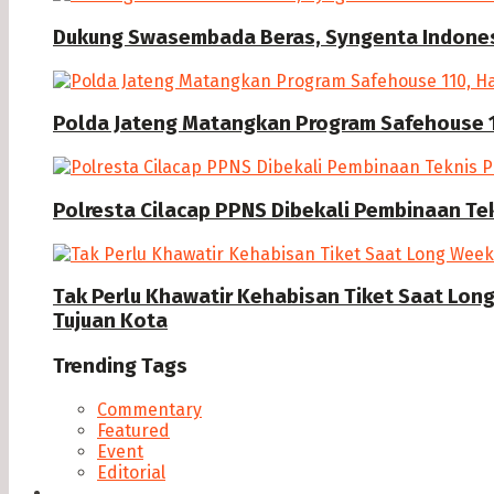
Dukung Swasembada Beras, Syngenta Indonesi
Polda Jateng Matangkan Program Safehouse 1
Polresta Cilacap PPNS Dibekali Pembinaan Te
Tak Perlu Khawatir Kehabisan Tiket Saat Lon
Tujuan Kota
Trending Tags
Commentary
Featured
Event
Editorial
Seputar Cilacap