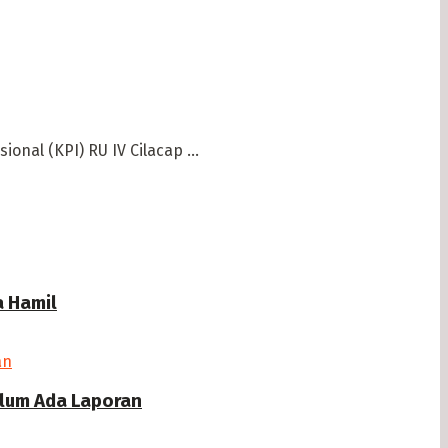
nal (KPI) RU IV Cilacap ...
a Hamil
elum Ada Laporan