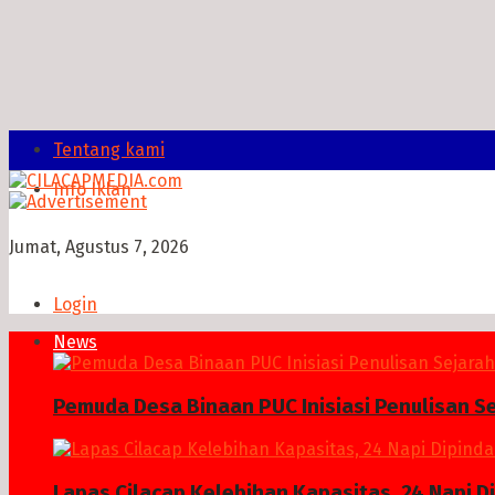
Tentang kami
Info Iklan
Jumat, Agustus 7, 2026
Login
News
Pemuda Desa Binaan PUC Inisiasi Penulisan S
Lapas Cilacap Kelebihan Kapasitas, 24 Napi