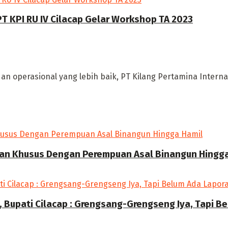
T KPI RU IV Cilacap Gelar Workshop TA 2023
 operasional yang lebih baik, PT Kilang Pertamina Internasio
gan Khusus Dengan Perempuan Asal Binangun Hingg
 Bupati Cilacap : Grengsang-Grengseng Iya, Tapi B