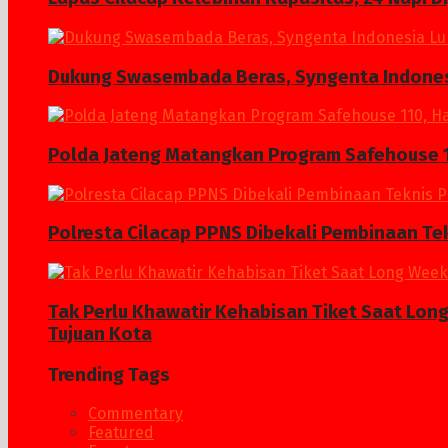
Dukung Swasembada Beras, Syngenta Indonesi
Polda Jateng Matangkan Program Safehouse 1
Polresta Cilacap PPNS Dibekali Pembinaan Te
Tak Perlu Khawatir Kehabisan Tiket Saat Lon
Tujuan Kota
Trending Tags
Commentary
Featured