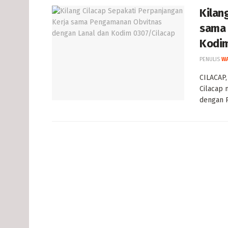
Kilan
sama 
Kodim
PENULIS
W
CILACAP,
Cilacap 
dengan P