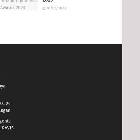
20/03/2023
i
aya
as, 24
angan
genta
MIRAVIS