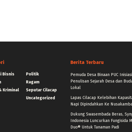
ri
Berita Terbaru
 Bisnis
Politik
Pemuda Desa Binaan PUC Inisias
Penulisan Sejarah Desa dan Bud
n
Ragam
Lokal
 Kriminal
Seputar Cilacap
Lapas Cilacap Kelebihan Kapasit
Uncategorized
Napi Dipindahkan Ke Nusakamb
Dukung Swasembada Beras, Syn
Indonesia Luncurkan Fungisida 
Duo® Untuk Tanaman Padi