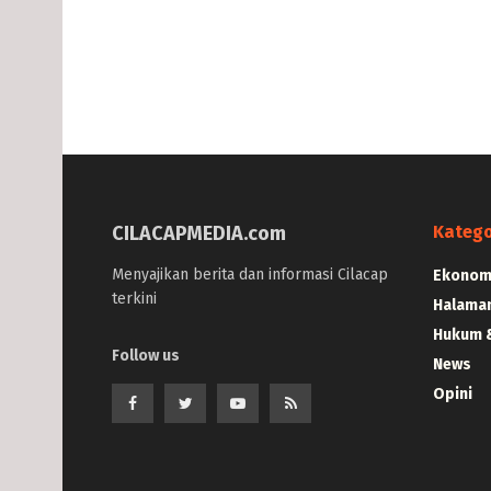
CILACAPMEDIA.com
Katego
Menyajikan berita dan informasi Cilacap
Ekonomi
terkini
Halama
Hukum &
Follow us
News
Opini