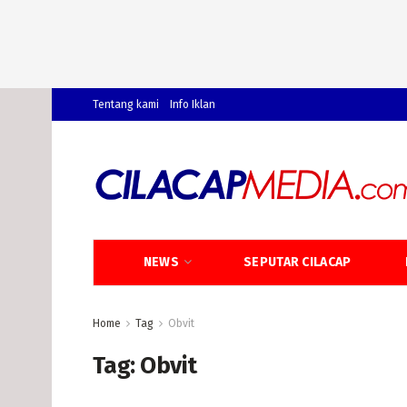
Tentang kami
Info Iklan
NEWS
SEPUTAR CILACAP
Home
Tag
Obvit
Tag:
Obvit