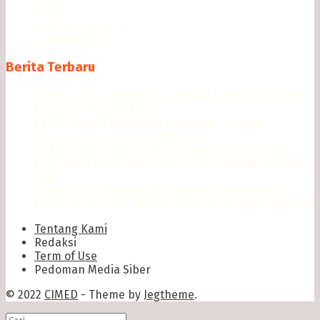
Ragam
Seputar Cilacap
Uncategorized
Berita Terbaru
Pemuda Desa Binaan PUC Inisiasi Penulisan Sejarah
Desa dan Budaya Lokal
Lapas Cilacap Kelebihan Kapasitas, 24 Napi
Dipindahkan Ke Nusakambangan
Dukung Swasembada Beras, Syngenta Indonesia
Luncurkan Fungisida MIRAVIS Duo® Untuk Tanaman
Padi
Polda Jateng Matangkan Program Safehouse 110,
Hadirkan Jaringan Rumah Aman di Berbagai Wilayah
Tentang Kami
Redaksi
Term of Use
Pedoman Media Siber
© 2022
CIMED
- Theme by
Jegtheme
.