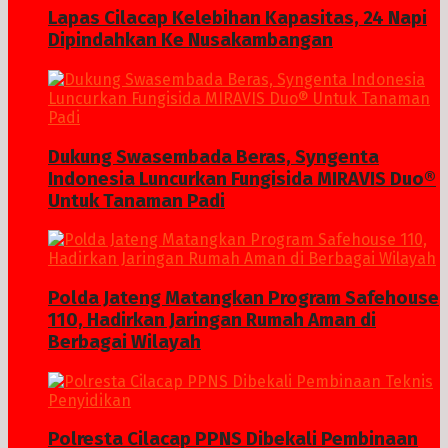
Lapas Cilacap Kelebihan Kapasitas, 24 Napi
Dipindahkan Ke Nusakambangan
Dukung Swasembada Beras, Syngenta
Indonesia Luncurkan Fungisida MIRAVIS Duo®
Untuk Tanaman Padi
Polda Jateng Matangkan Program Safehouse
110, Hadirkan Jaringan Rumah Aman di
Berbagai Wilayah
Polresta Cilacap PPNS Dibekali Pembinaan