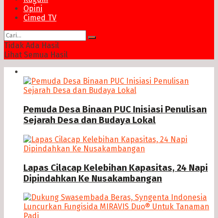
Opini
Cimed TV
Tidak Ada Hasil
Lihat Semua Hasil
News
Pemuda Desa Binaan PUC Inisiasi Penulisan
Sejarah Desa dan Budaya Lokal
Lapas Cilacap Kelebihan Kapasitas, 24 Napi
Dipindahkan Ke Nusakambangan