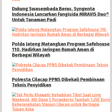
Dukung Swasembada Beras, Syngenta
Indonesia Luncurkan Fungisida MIRAVIS Duo®
Untuk Tanaman Padi
Polda Jateng Matangkan Program Safehouse
110, Hadirkan Jaringan Rumah Aman di
Berbagai Wilayah
Polresta Cilacap PPNS Dibekali Pembinaan
Teknis Penyidikan