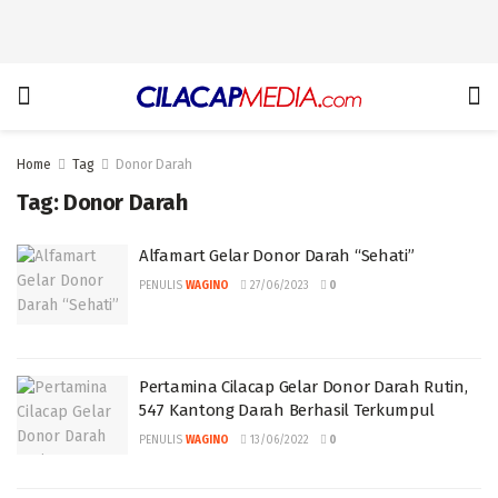
Home
Tag
Donor Darah
Tag:
Donor Darah
Alfamart Gelar Donor Darah “Sehati”
PENULIS
WAGINO
27/06/2023
0
Pertamina Cilacap Gelar Donor Darah Rutin,
547 Kantong Darah Berhasil Terkumpul
PENULIS
WAGINO
13/06/2022
0