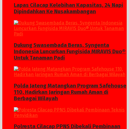
Lapas Cilacap Kelebihan Kapasitas, 24 Napi
Dipindahkan Ke Nusakambangan
Dukung Swasembada Beras, Syngenta
Indonesia Luncurkan Fungisida MIRAVIS Duo®
Untuk Tanaman Padi
Polda Jateng Matangkan Program Safehouse
110, Hadirkan Jaringan Rumah Aman di
Berbagai Wilayah
Polresta Cilacap PPNS Dibekali Pembinaan