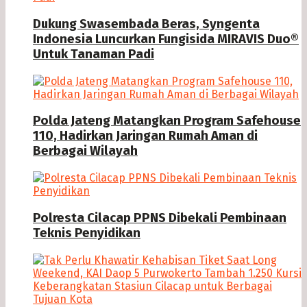
Dukung Swasembada Beras, Syngenta
Indonesia Luncurkan Fungisida MIRAVIS Duo®
Untuk Tanaman Padi
Polda Jateng Matangkan Program Safehouse
110, Hadirkan Jaringan Rumah Aman di
Berbagai Wilayah
Polresta Cilacap PPNS Dibekali Pembinaan
Teknis Penyidikan