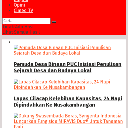
Opini
Cimed TV
Tidak Ada Hasil
Lihat Semua Hasil
News
Pemuda Desa Binaan PUC Inisiasi Penulisan
Sejarah Desa dan Budaya Lokal
Lapas Cilacap Kelebihan Kapasitas, 24 Napi
Dipindahkan Ke Nusakambangan