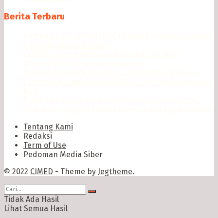
Berita Terbaru
Pemuda Desa Binaan PUC Inisiasi Penulisan Sejarah
Desa dan Budaya Lokal
Lapas Cilacap Kelebihan Kapasitas, 24 Napi
Dipindahkan Ke Nusakambangan
Dukung Swasembada Beras, Syngenta Indonesia
Luncurkan Fungisida MIRAVIS Duo® Untuk Tanaman
Padi
Polda Jateng Matangkan Program Safehouse 110,
Hadirkan Jaringan Rumah Aman di Berbagai Wilayah
Tentang Kami
Redaksi
Term of Use
Pedoman Media Siber
© 2022
CIMED
- Theme by
Jegtheme
.
Tidak Ada Hasil
Lihat Semua Hasil