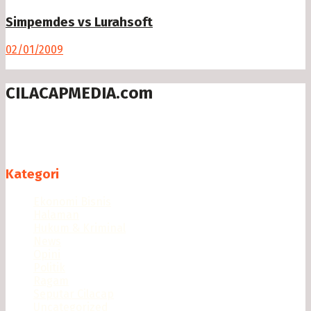
Simpemdes vs Lurahsoft
02/01/2009
CILACAPMEDIA.com
Menyajikan berita dan informasi Cilacap terkini
Follow us
Kategori
Ekonomi Bisnis
Halaman
Hukum & Kriminal
News
Opini
Politik
Ragam
Seputar Cilacap
Uncategorized