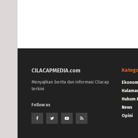
CILACAPMEDIA.com
Katego
Menyajikan berita dan informasi Cilacap
Ekonomi
terkini
Halama
Hukum &
Follow us
News
Opini