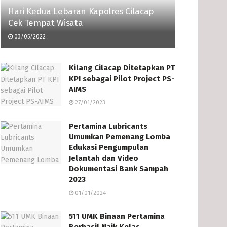
Hari Kedua Lebaran Kapolres Cilacap
Cek Tempat Wisata
03/05/2022
Kilang Cilacap Ditetapkan PT
KPI sebagai Pilot Project PS-
AIMS
27/01/2023
Pertamina Lubricants
Umumkan Pemenang Lomba
Edukasi Pengumpulan
Jelantah dan Video
Dokumentasi Bank Sampah
2023
01/01/2024
511 UMK Binaan Pertamina
Berhasil Naik Kelas