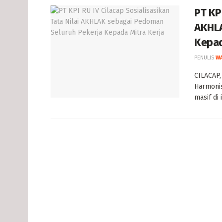
PT KPI
AKHLA
Kepad
PENULIS
W
CILACAP,
Harmonis
masif di i