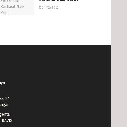
24/12/2022
i
aya
as, 24
angan
genta
MIRAVIS