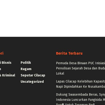
ri
Berita Terbaru
 Bisnis
Politik
Pemuda Desa Binaan PUC Inisias
Penulisan Sejarah Desa dan Bud
n
Ragam
Lokal
 Kriminal
Seputar Cilacap
Lapas Cilacap Kelebihan Kapasit
Uncategorized
Napi Dipindahkan Ke Nusakamb
Dukung Swasembada Beras, Syn
Indonesia Luncurkan Fungisida 
Duo® Untuk Tanaman Padi