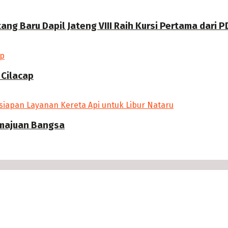
g Baru Dapil Jateng VIII Raih Kursi Pertama dari P
 Cilacap
emajuan Bangsa