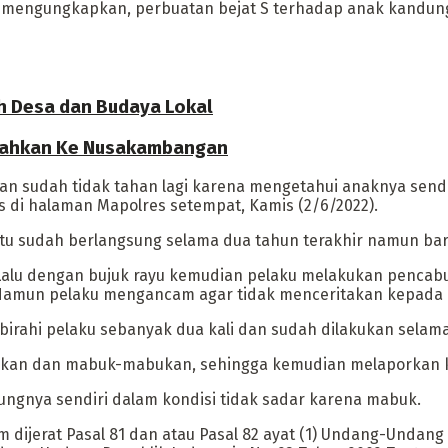
 mengungkapkan, perbuatan bejat S terhadap anak kandungny
ah Desa dan Budaya Lokal
indahkan Ke Nusakambangan
an sudah tidak tahan lagi karena mengetahui anaknya sendi
s di halaman Mapolres setempat, Kamis (2/6/2022).
 itu sudah berlangsung selama dua tahun terakhir namun bar
Lalu dengan bujuk rayu kemudian pelaku melakukan pencabu
. Namun pelaku mengancam agar tidak menceritakan kepada o
birahi pelaku sebanyak dua kali dan sudah dilakukan selama
kan dan mabuk-mabukan, sehingga kemudian melaporkan ke 
ungnya sendiri dalam kondisi tidak sadar karena mabuk.
 dijerat Pasal 81 dan atau Pasal 82 ayat (1) Undang-Undan