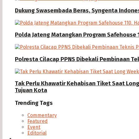
Dukung Swasembada Beras, Syngenta Indonesi
Polda Jateng Matangkan Program Safehouse 1
Polresta Cilacap PPNS Dibekali Pembinaan Te
Tak Perlu Khawatir Kehabisan Tiket Saat Lon
Tujuan Kota
Trending Tags
Commentary
Featured
Event
Editorial
Seputar Cilacap