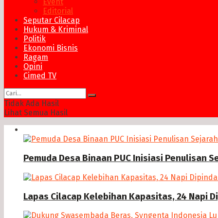
Event
Editorial
Seputar Cilacap
Hukum & Kriminal
Politik
Ekonomi Bisnis
Ragam
Opini
Cimed TV
Tidak Ada Hasil
Lihat Semua Hasil
News
Pemuda Desa Binaan PUC Inisiasi Penulisan S
Lapas Cilacap Kelebihan Kapasitas, 24 Napi