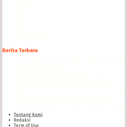
Halaman
Hukum & Kriminal
News
Opini
Politik
Ragam
Seputar Cilacap
Uncategorized
Berita Terbaru
Pemuda Desa Binaan PUC Inisiasi Penulisan Sejarah
Desa dan Budaya Lokal
Lapas Cilacap Kelebihan Kapasitas, 24 Napi
Dipindahkan Ke Nusakambangan
Dukung Swasembada Beras, Syngenta Indonesia
Luncurkan Fungisida MIRAVIS Duo® Untuk Tanaman
Padi
Polda Jateng Matangkan Program Safehouse 110,
Hadirkan Jaringan Rumah Aman di Berbagai Wilayah
Tentang Kami
Redaksi
Term of Use