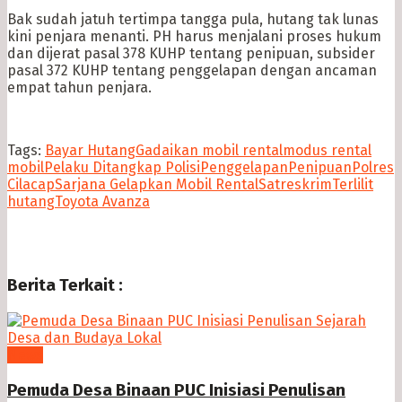
Bak sudah jatuh tertimpa tangga pula, hutang tak lunas
kini penjara menanti. PH harus menjalani proses hukum
dan dijerat pasal 378 KUHP tentang penipuan, subsider
pasal 372 KUHP tentang penggelapan dengan ancaman
empat tahun penjara.
Tags:
Bayar Hutang
Gadaikan mobil rental
modus rental
mobil
Pelaku Ditangkap Polisi
Penggelapan
Penipuan
Polres
Cilacap
Sarjana Gelapkan Mobil Rental
Satreskrim
Terlilit
hutang
Toyota Avanza
Berita Terkait :
News
Pemuda Desa Binaan PUC Inisiasi Penulisan