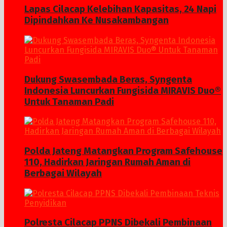
Lapas Cilacap Kelebihan Kapasitas, 24 Napi
Dipindahkan Ke Nusakambangan
Dukung Swasembada Beras, Syngenta
Indonesia Luncurkan Fungisida MIRAVIS Duo®
Untuk Tanaman Padi
Polda Jateng Matangkan Program Safehouse
110, Hadirkan Jaringan Rumah Aman di
Berbagai Wilayah
Polresta Cilacap PPNS Dibekali Pembinaan