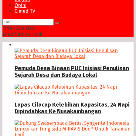
Opini
Cimed TV
Tidak Ada Hasil
Lihat Semua Hasil
News
Pemuda Desa Binaan PUC Inisiasi Penulisan
Sejarah Desa dan Budaya Lokal
Lapas Cilacap Kelebihan Kapasitas, 24 Napi
Dipindahkan Ke Nusakambangan