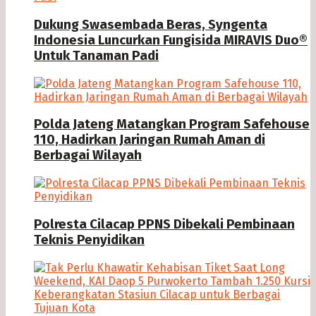
Dukung Swasembada Beras, Syngenta
Indonesia Luncurkan Fungisida MIRAVIS Duo®
Untuk Tanaman Padi
Polda Jateng Matangkan Program Safehouse
110, Hadirkan Jaringan Rumah Aman di
Berbagai Wilayah
Polresta Cilacap PPNS Dibekali Pembinaan
Teknis Penyidikan