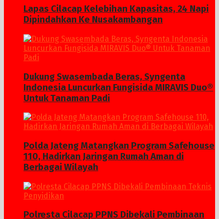
Lapas Cilacap Kelebihan Kapasitas, 24 Napi
Dipindahkan Ke Nusakambangan
Dukung Swasembada Beras, Syngenta
Indonesia Luncurkan Fungisida MIRAVIS Duo®
Untuk Tanaman Padi
Polda Jateng Matangkan Program Safehouse
110, Hadirkan Jaringan Rumah Aman di
Berbagai Wilayah
Polresta Cilacap PPNS Dibekali Pembinaan