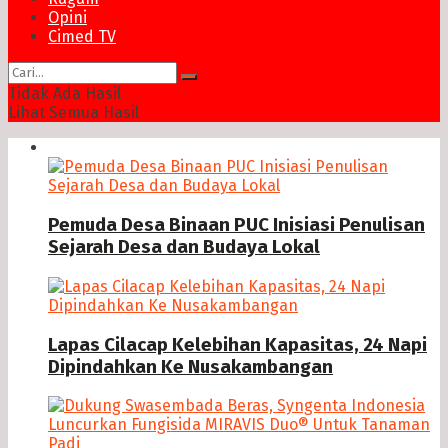
Opini
Cimed TV
Tidak Ada Hasil
Lihat Semua Hasil
News
Pemuda Desa Binaan PUC Inisiasi Penulisan
Sejarah Desa dan Budaya Lokal
Lapas Cilacap Kelebihan Kapasitas, 24 Napi
Dipindahkan Ke Nusakambangan