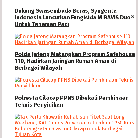
Dukung Swasembada Beras, Syngenta
Indonesia Luncurkan Fungisida MIRAVIS Duo®
Untuk Tanaman Padi
Polda Jateng Matangkan Program Safehouse
110, Hadirkan Jaringan Rumah Aman di
Berbagai Wilayah
Polresta Cilacap PPNS Dibekali Pembinaan
Teknis Penyidikan