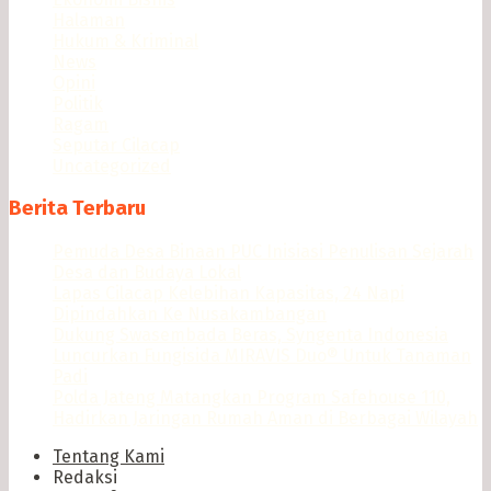
Halaman
Hukum & Kriminal
News
Opini
Politik
Ragam
Seputar Cilacap
Uncategorized
Berita Terbaru
Pemuda Desa Binaan PUC Inisiasi Penulisan Sejarah
Desa dan Budaya Lokal
Lapas Cilacap Kelebihan Kapasitas, 24 Napi
Dipindahkan Ke Nusakambangan
Dukung Swasembada Beras, Syngenta Indonesia
Luncurkan Fungisida MIRAVIS Duo® Untuk Tanaman
Padi
Polda Jateng Matangkan Program Safehouse 110,
Hadirkan Jaringan Rumah Aman di Berbagai Wilayah
Tentang Kami
Redaksi