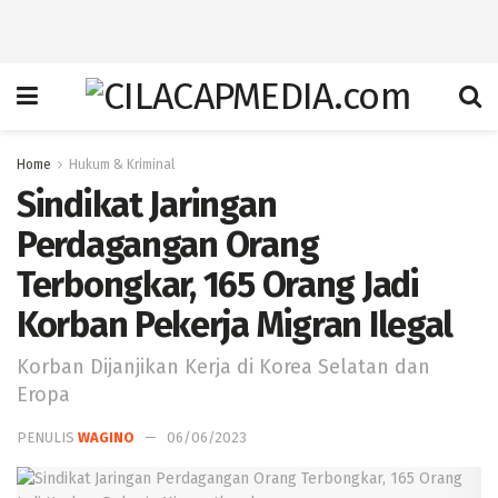
Home
Hukum & Kriminal
Sindikat Jaringan
Perdagangan Orang
Terbongkar, 165 Orang Jadi
Korban Pekerja Migran Ilegal
Korban Dijanjikan Kerja di Korea Selatan dan
Eropa
PENULIS
WAGINO
06/06/2023