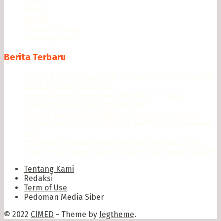
Opini
Politik
Ragam
Seputar Cilacap
Uncategorized
Berita Terbaru
Pemuda Desa Binaan PUC Inisiasi Penulisan Sejarah
Desa dan Budaya Lokal
Lapas Cilacap Kelebihan Kapasitas, 24 Napi
Dipindahkan Ke Nusakambangan
Dukung Swasembada Beras, Syngenta Indonesia
Luncurkan Fungisida MIRAVIS Duo® Untuk Tanaman
Padi
Polda Jateng Matangkan Program Safehouse 110,
Hadirkan Jaringan Rumah Aman di Berbagai Wilayah
Tentang Kami
Redaksi
Term of Use
Pedoman Media Siber
© 2022
CIMED
- Theme by
Jegtheme
.