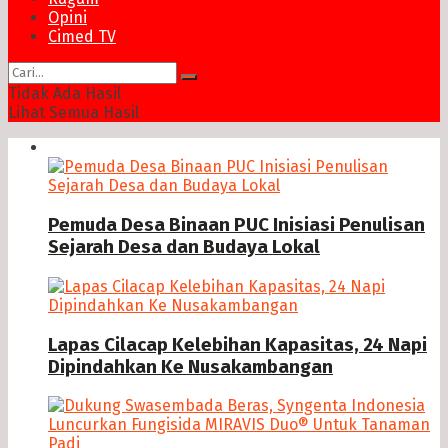
Opini
Cimed TV
Tidak Ada Hasil
Lihat Semua Hasil
News
Pemuda Desa Binaan PUC Inisiasi Penulisan
Sejarah Desa dan Budaya Lokal
Lapas Cilacap Kelebihan Kapasitas, 24 Napi
Dipindahkan Ke Nusakambangan