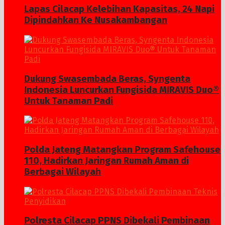
Lapas Cilacap Kelebihan Kapasitas, 24 Napi
Dipindahkan Ke Nusakambangan
Dukung Swasembada Beras, Syngenta
Indonesia Luncurkan Fungisida MIRAVIS Duo®
Untuk Tanaman Padi
Polda Jateng Matangkan Program Safehouse
110, Hadirkan Jaringan Rumah Aman di
Berbagai Wilayah
Polresta Cilacap PPNS Dibekali Pembinaan