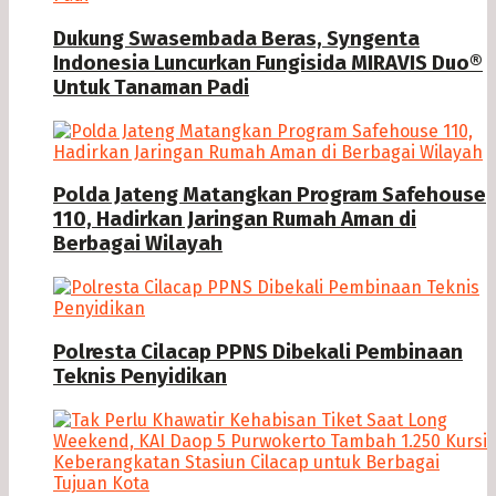
Dukung Swasembada Beras, Syngenta
Indonesia Luncurkan Fungisida MIRAVIS Duo®
Untuk Tanaman Padi
Polda Jateng Matangkan Program Safehouse
110, Hadirkan Jaringan Rumah Aman di
Berbagai Wilayah
Polresta Cilacap PPNS Dibekali Pembinaan
Teknis Penyidikan