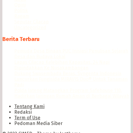
Opini
Politik
Ragam
Seputar Cilacap
Uncategorized
Berita Terbaru
Pemuda Desa Binaan PUC Inisiasi Penulisan Sejarah
Desa dan Budaya Lokal
Lapas Cilacap Kelebihan Kapasitas, 24 Napi
Dipindahkan Ke Nusakambangan
Dukung Swasembada Beras, Syngenta Indonesia
Luncurkan Fungisida MIRAVIS Duo® Untuk Tanaman
Padi
Polda Jateng Matangkan Program Safehouse 110,
Hadirkan Jaringan Rumah Aman di Berbagai Wilayah
Tentang Kami
Redaksi
Term of Use
Pedoman Media Siber