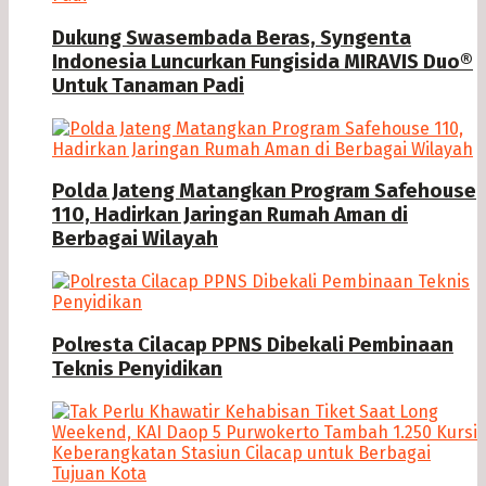
Dukung Swasembada Beras, Syngenta
Indonesia Luncurkan Fungisida MIRAVIS Duo®
Untuk Tanaman Padi
Polda Jateng Matangkan Program Safehouse
110, Hadirkan Jaringan Rumah Aman di
Berbagai Wilayah
Polresta Cilacap PPNS Dibekali Pembinaan
Teknis Penyidikan