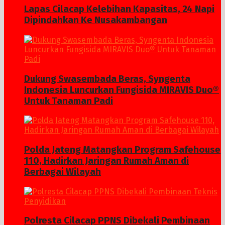
Lapas Cilacap Kelebihan Kapasitas, 24 Napi
Dipindahkan Ke Nusakambangan
Dukung Swasembada Beras, Syngenta
Indonesia Luncurkan Fungisida MIRAVIS Duo®
Untuk Tanaman Padi
Polda Jateng Matangkan Program Safehouse
110, Hadirkan Jaringan Rumah Aman di
Berbagai Wilayah
Polresta Cilacap PPNS Dibekali Pembinaan