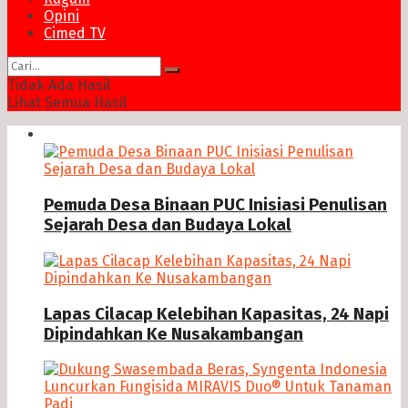
Opini
Cimed TV
Tidak Ada Hasil
Lihat Semua Hasil
News
Pemuda Desa Binaan PUC Inisiasi Penulisan
Sejarah Desa dan Budaya Lokal
Lapas Cilacap Kelebihan Kapasitas, 24 Napi
Dipindahkan Ke Nusakambangan