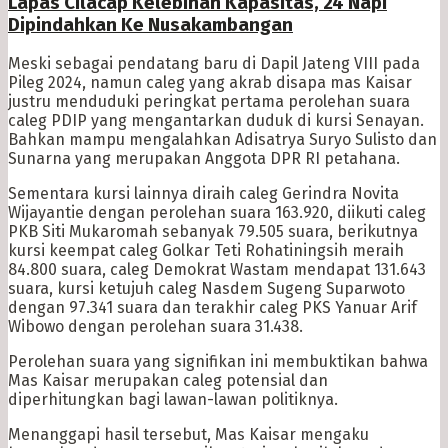
Lapas Cilacap Kelebihan Kapasitas, 24 Napi
Dipindahkan Ke Nusakambangan
Meski sebagai pendatang baru di Dapil Jateng VIII pada
Pileg 2024, namun caleg yang akrab disapa mas Kaisar
justru menduduki peringkat pertama perolehan suara
caleg PDIP yang mengantarkan duduk di kursi Senayan.
Bahkan mampu mengalahkan Adisatrya Suryo Sulisto dan
Sunarna yang merupakan Anggota DPR RI petahana.
Sementara kursi lainnya diraih caleg Gerindra Novita
Wijayantie dengan perolehan suara 163.920, diikuti caleg
PKB Siti Mukaromah sebanyak 79.505 suara, berikutnya
kursi keempat caleg Golkar Teti Rohatiningsih meraih
84.800 suara, caleg Demokrat Wastam mendapat 131.643
suara, kursi ketujuh caleg Nasdem Sugeng Suparwoto
dengan 97.341 suara dan terakhir caleg PKS Yanuar Arif
Wibowo dengan perolehan suara 31.438.
Perolehan suara yang signifikan ini membuktikan bahwa
Mas Kaisar merupakan caleg potensial dan
diperhitungkan bagi lawan-lawan politiknya.
Menanggapi hasil tersebut, Mas Kaisar mengaku