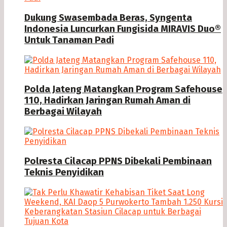
Dukung Swasembada Beras, Syngenta
Indonesia Luncurkan Fungisida MIRAVIS Duo®
Untuk Tanaman Padi
Polda Jateng Matangkan Program Safehouse
110, Hadirkan Jaringan Rumah Aman di
Berbagai Wilayah
Polresta Cilacap PPNS Dibekali Pembinaan
Teknis Penyidikan