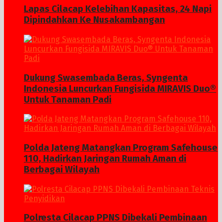
Lapas Cilacap Kelebihan Kapasitas, 24 Napi
Dipindahkan Ke Nusakambangan
Dukung Swasembada Beras, Syngenta
Indonesia Luncurkan Fungisida MIRAVIS Duo®
Untuk Tanaman Padi
Polda Jateng Matangkan Program Safehouse
110, Hadirkan Jaringan Rumah Aman di
Berbagai Wilayah
Polresta Cilacap PPNS Dibekali Pembinaan