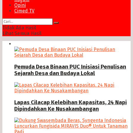
Opini
Cimed TV
Tidak Ada Hasil
Lihat Semua Hasil
News
Pemuda Desa Binaan PUC Inisiasi Penulisan
Sejarah Desa dan Budaya Lokal
Lapas Cilacap Kelebihan Kapasitas, 24 Napi
Dipindahkan Ke Nusakambangan