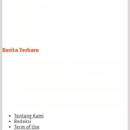
Halaman
Hukum & Kriminal
News
Opini
Politik
Ragam
Seputar Cilacap
Uncategorized
Berita Terbaru
Pemuda Desa Binaan PUC Inisiasi Penulisan Sejarah
Desa dan Budaya Lokal
Lapas Cilacap Kelebihan Kapasitas, 24 Napi
Dipindahkan Ke Nusakambangan
Dukung Swasembada Beras, Syngenta Indonesia
Luncurkan Fungisida MIRAVIS Duo® Untuk Tanaman
Padi
Polda Jateng Matangkan Program Safehouse 110,
Hadirkan Jaringan Rumah Aman di Berbagai Wilayah
Tentang Kami
Redaksi
Term of Use