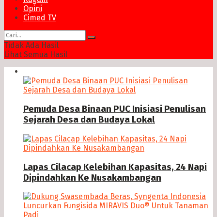
Opini
Cimed TV
Tidak Ada Hasil
Lihat Semua Hasil
News
Pemuda Desa Binaan PUC Inisiasi Penulisan
Sejarah Desa dan Budaya Lokal
Lapas Cilacap Kelebihan Kapasitas, 24 Napi
Dipindahkan Ke Nusakambangan