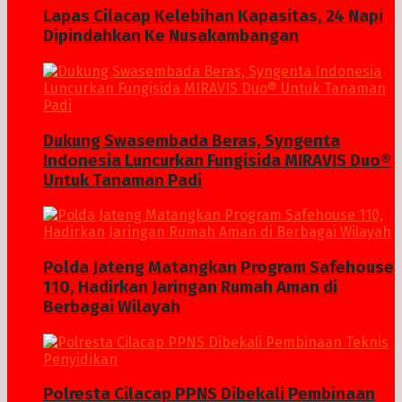
Lapas Cilacap Kelebihan Kapasitas, 24 Napi
Dipindahkan Ke Nusakambangan
Dukung Swasembada Beras, Syngenta
Indonesia Luncurkan Fungisida MIRAVIS Duo®
Untuk Tanaman Padi
Polda Jateng Matangkan Program Safehouse
110, Hadirkan Jaringan Rumah Aman di
Berbagai Wilayah
Polresta Cilacap PPNS Dibekali Pembinaan