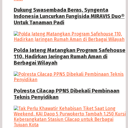
Dukung Swasembada Beras, Syngenta
Indonesia Luncurkan Fungisida MIRAVIS Duo®
Untuk Tanaman Padi
Polda Jateng Matangkan Program Safehouse
110, Hadirkan Jaringan Rumah Aman di
Berbagai Wilayah
Polresta Cilacap PPNS Dibekali Pembinaan
Teknis Penyidikan