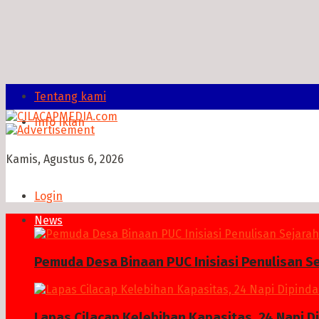
Tentang kami
Info Iklan
Kamis, Agustus 6, 2026
Login
News
Pemuda Desa Binaan PUC Inisiasi Penulisan S
Lapas Cilacap Kelebihan Kapasitas, 24 Napi