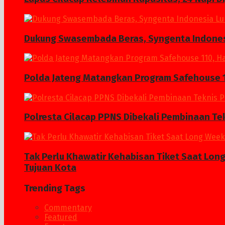
Dukung Swasembada Beras, Syngenta Indonesi
Polda Jateng Matangkan Program Safehouse 1
Polresta Cilacap PPNS Dibekali Pembinaan Te
Tak Perlu Khawatir Kehabisan Tiket Saat Lon
Tujuan Kota
Trending Tags
Commentary
Featured