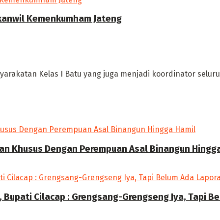
akanwil Kemenkumham Jateng
rakatan Kelas I Batu yang juga menjadi koordinator seluru
gan Khusus Dengan Perempuan Asal Binangun Hingg
 Bupati Cilacap : Grengsang-Grengseng Iya, Tapi B