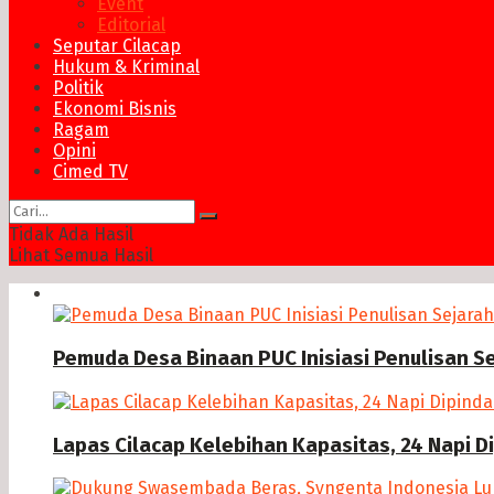
Event
Editorial
Seputar Cilacap
Hukum & Kriminal
Politik
Ekonomi Bisnis
Ragam
Opini
Cimed TV
Tidak Ada Hasil
Lihat Semua Hasil
News
Pemuda Desa Binaan PUC Inisiasi Penulisan S
Lapas Cilacap Kelebihan Kapasitas, 24 Napi