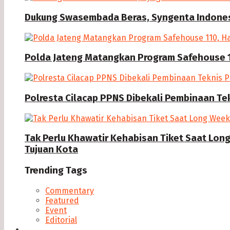
Dukung Swasembada Beras, Syngenta Indonesi
Polda Jateng Matangkan Program Safehouse 1
Polresta Cilacap PPNS Dibekali Pembinaan Te
Tak Perlu Khawatir Kehabisan Tiket Saat Lon
Tujuan Kota
Trending Tags
Commentary
Featured
Event
Editorial
Seputar Cilacap