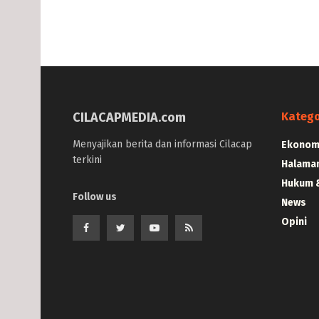
CILACAPMEDIA.com
Katego
Menyajikan berita dan informasi Cilacap
Ekonomi
terkini
Halama
Hukum &
Follow us
News
Opini