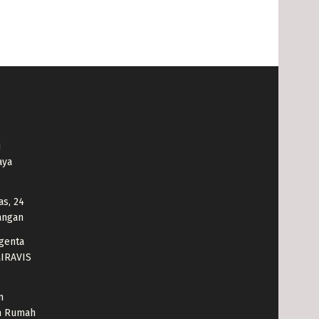
i
aya
as, 24
angan
genta
MIRAVIS
m
an Rumah