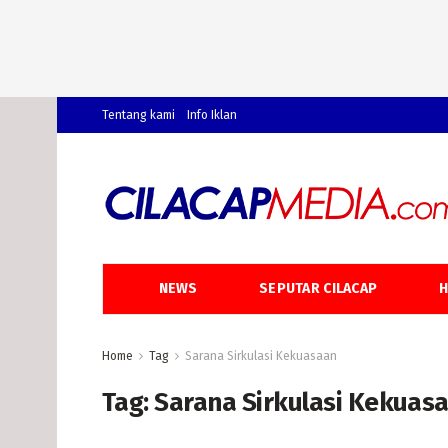
Tentang kami
Info Iklan
NEWS
SEPUTAR CILACAP
H
Home
Tag
Sarana Sirkulasi Kekuasaan
Tag:
Sarana Sirkulasi Kekuas