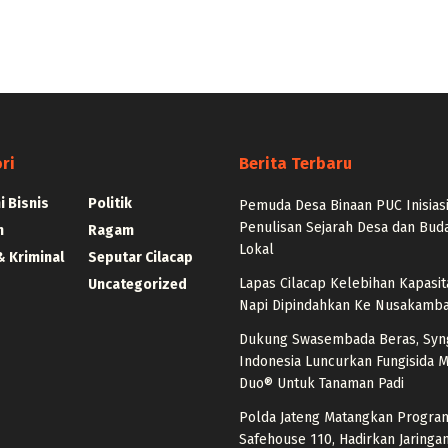
ri
Berita Terbaru
 Bisnis
Politik
Pemuda Desa Binaan PUC Inisias
Penulisan Sejarah Desa dan Bud
n
Ragam
Lokal
 Kriminal
Seputar Cilacap
Lapas Cilacap Kelebihan Kapasit
Uncategorized
Napi Dipindahkan Ke Nusakamb
Dukung Swasembada Beras, Syn
Indonesia Luncurkan Fungisida 
Duo® Untuk Tanaman Padi
Polda Jateng Matangkan Progra
Safehouse 110, Hadirkan Jaring